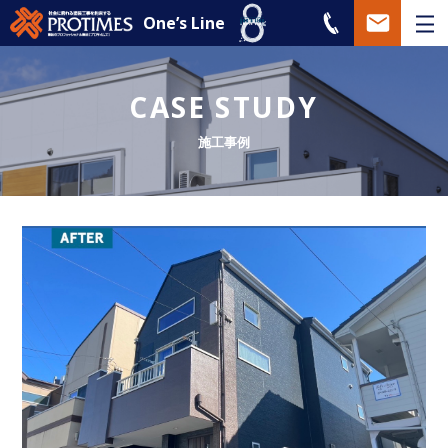
One’s Line
CASE STUDY
施工事例